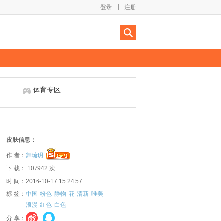
登录
注册
体育专区
皮肤信息：
作 者：
舞琉玥
下 载： 107942 次
时 间：2016-10-17 15:24:57
标 签：
中国
粉色
静物
花
清新
唯美
浪漫
红色
白色
分 享：