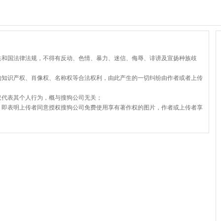
共和国法律法规，不得有反动、色情、暴力、迷信、侮辱、诽谤及宣扬种族歧
的知识产权、肖像权、名称权等合法权利，由此产生的一切纠纷由作者或者上传
仅代表其个人行为，概与搜狗公司无关；
，即表明上传者同意授权搜狗公司免费使用享有著作权的图片，作者或上传者享