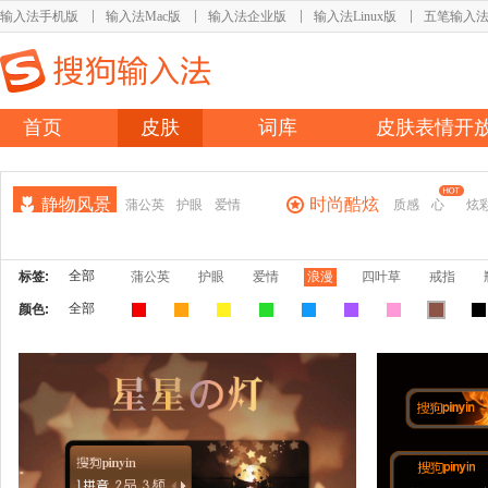
输入法手机版
输入法Mac版
输入法企业版
输入法Linux版
五笔输入
首页
皮肤
词库
皮肤表情开
静物风景
时尚酷炫
蒲公英
护眼
爱情
质感
心
炫
全部
标签:
蒲公英
护眼
爱情
浪漫
四叶草
戒指
全部
颜色: