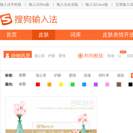
输入法手机版
输入法Mac版
输入法企业版
输入法Linux版
五笔输入
首页
皮肤
词库
皮肤表情开
静物风景
时尚酷炫
蒲公英
护眼
爱情
质感
心
炫
全部
标签:
蒲公英
护眼
爱情
浪漫
四叶草
戒指
全部
颜色: