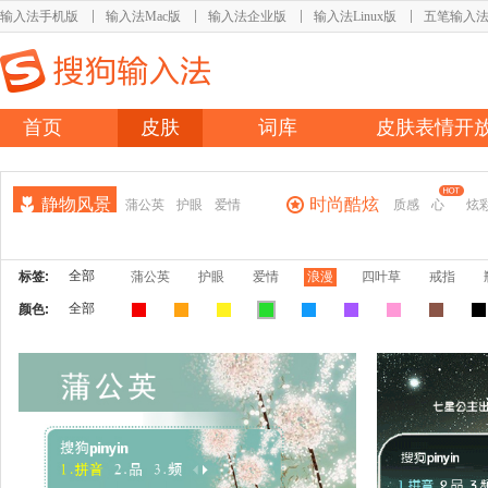
输入法手机版
输入法Mac版
输入法企业版
输入法Linux版
五笔输入
首页
皮肤
词库
皮肤表情开
静物风景
时尚酷炫
蒲公英
护眼
爱情
质感
心
炫
全部
标签:
蒲公英
护眼
爱情
浪漫
四叶草
戒指
全部
颜色: