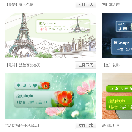
【景诺】春の色彩
三叶草之恋
【景诺】法兰西的春天
【鱼】花影
花之绽放[@小风出品]
爱情四叶草