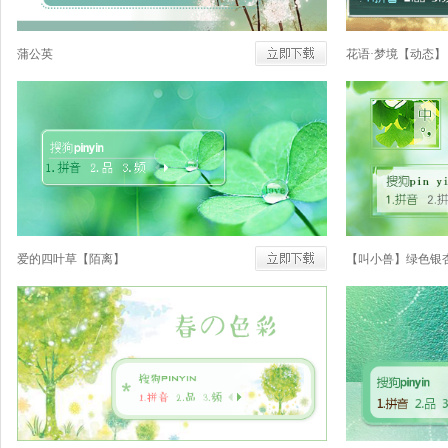
蒲公英
花语·梦境【动态】
爱的四叶草【陌离】
【叫小兽】绿色银