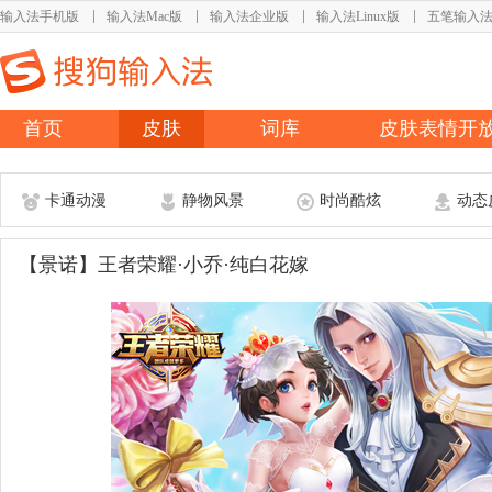
输入法手机版
输入法Mac版
输入法企业版
输入法Linux版
五笔输入
首页
皮肤
词库
皮肤表情开
卡通动漫
静物风景
时尚酷炫
动态
【景诺】王者荣耀·小乔·纯白花嫁