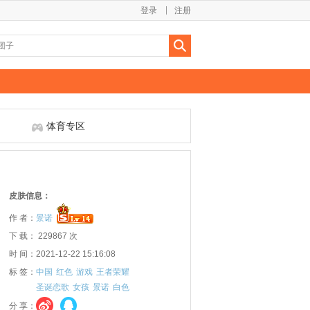
登录
注册
体育专区
皮肤信息：
作 者：
景诺
下 载： 229867 次
时 间：2021-12-22 15:16:08
标 签：
中国
红色
游戏
王者荣耀
圣诞恋歌
女孩
景诺
白色
分 享：