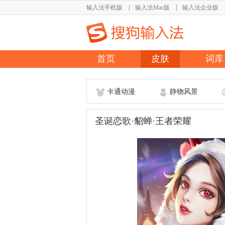
输入法手机版
输入法Mac版
输入法企业版
首页
皮肤
词库
卡通动漫
静物风景
圣诞恋歌·貂蝉·王者荣耀