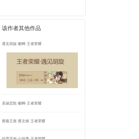
该作者其他作品
遇见胡旋·貂蝉·王者荣耀
圣诞恋歌·貂蝉·王者荣耀
蔷薇王座·蔡文姬·王者荣耀
祈雪灵祝·公孙离·王者荣耀