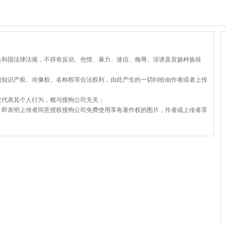
共和国法律法规，不得有反动、色情、暴力、迷信、侮辱、诽谤及宣扬种族歧
的知识产权、肖像权、名称权等合法权利，由此产生的一切纠纷由作者或者上传
仅代表其个人行为，概与搜狗公司无关；
，即表明上传者同意授权搜狗公司免费使用享有著作权的图片，作者或上传者享