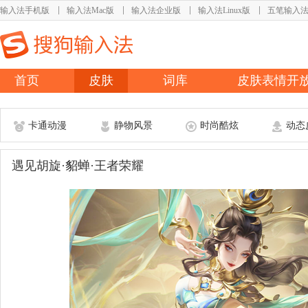
输入法手机版
输入法Mac版
输入法企业版
输入法Linux版
五笔输入
首页
皮肤
词库
皮肤表情开
卡通动漫
静物风景
时尚酷炫
动态
遇见胡旋·貂蝉·王者荣耀