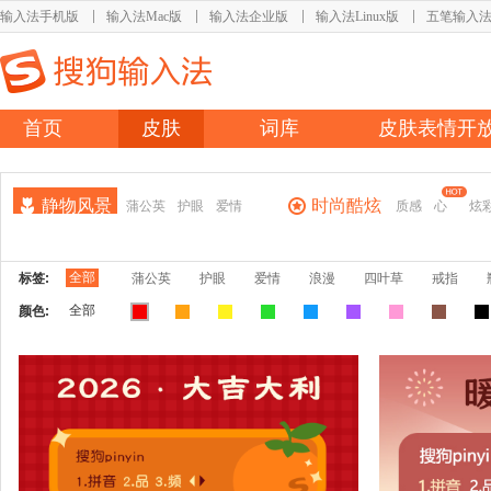
输入法手机版
输入法Mac版
输入法企业版
输入法Linux版
五笔输入
首页
皮肤
词库
皮肤表情开
静物风景
时尚酷炫
蒲公英
护眼
爱情
质感
心
炫
全部
标签:
蒲公英
护眼
爱情
浪漫
四叶草
戒指
全部
颜色: