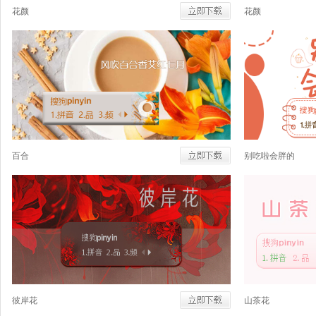
花颜
花颜
百合
别吃啦会胖的
彼岸花
山茶花