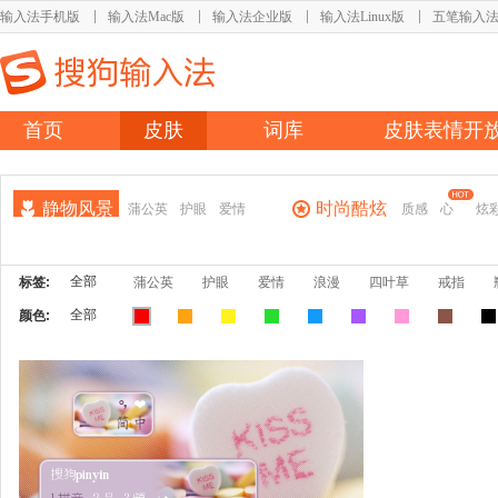
输入法手机版
输入法Mac版
输入法企业版
输入法Linux版
五笔输入
首页
皮肤
词库
皮肤表情开
静物风景
时尚酷炫
蒲公英
护眼
爱情
质感
心
炫
全部
标签:
蒲公英
护眼
爱情
浪漫
四叶草
戒指
全部
颜色: