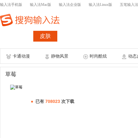
输入法手机版
输入法Mac版
输入法企业版
输入法Linux版
五笔输入
首页
皮肤
词库
皮肤表情开
卡通动漫
静物风景
时尚酷炫
动态
草莓
已有
708023
次下载