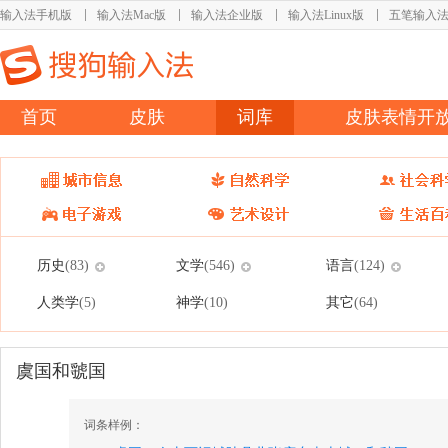
输入法手机版
输入法Mac版
输入法企业版
输入法Linux版
五笔输入
首页
皮肤
词库
皮肤表情开
历史
文学
语言
(83)
(546)
(124)
人类学
神学
其它
(5)
(10)
(64)
虞国和虢国
词条样例：