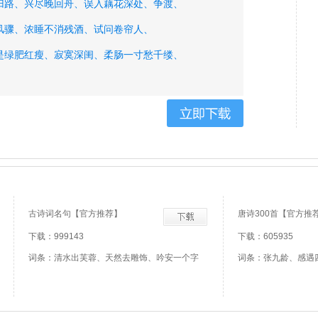
归路、
兴尽晚回舟、
误入藕花深处、
争渡、
风骤、
浓睡不消残酒、
试问卷帘人、
是绿肥红瘦、
寂寞深闺、
柔肠一寸愁千缕、
倚遍栏干、
只是无情绪、
人何处、
古诗词名句【官方推荐】
唐诗300首【官方推
下载：999143
下载：605935
词条：清水出芙蓉、天然去雕饰、吟安一个字
词条：张九龄、感遇