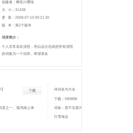
创建者：卿意の璎珞
大 小：31438
更 新：2008-07-10 00:21:30
版 本：第2个版本
词库简介：
个人非常喜欢清照，所以这次也就把所有清照
的词集为一个词库。希望喜欢
荐】
诗词名句大全
下载：590898
四首之一、孤鸿海上来
词条：君不见黄河之水天上来、君不见走马川
行雪海边