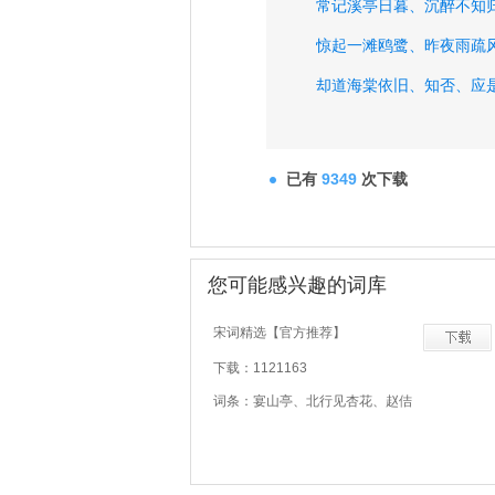
常记溪亭日暮、
沉醉不知
惊起一滩鸥鹭、
昨夜雨疏
却道海棠依旧、
知否、
应
惜春春去、
几点催花雨、
已有
9349
次下载
您可能感兴趣的词库
宋词精选【官方推荐】
下载：1121163
词条：宴山亭、北行见杏花、赵佶