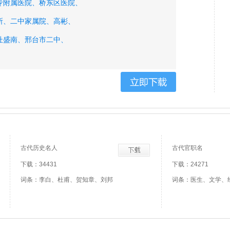
专附属医院、
桥东区医院、
所、
二中家属院、
高彬、
杜盛南、
邢台市二中、
古代历史名人
古代官职名
下载：34431
下载：24271
词条：李白、杜甫、贺知章、刘邦
词条：医生、文学、