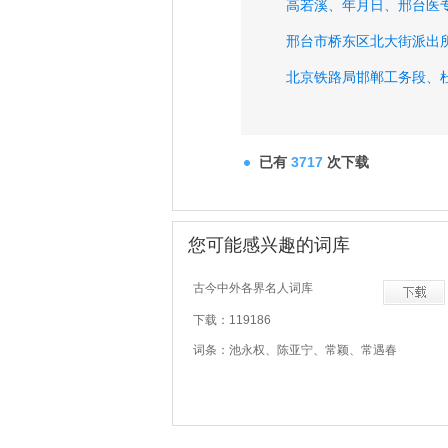
高若溪、
年月日、
邢台医
邢台市桥东区北大街派出
北京铁路局邯郸工务段、
已有
3717
次下载
您可能感兴趣的词库
古今中外各界名人词库
下载：119186
词条：池永权、陈亚宁、常颖、常遇春