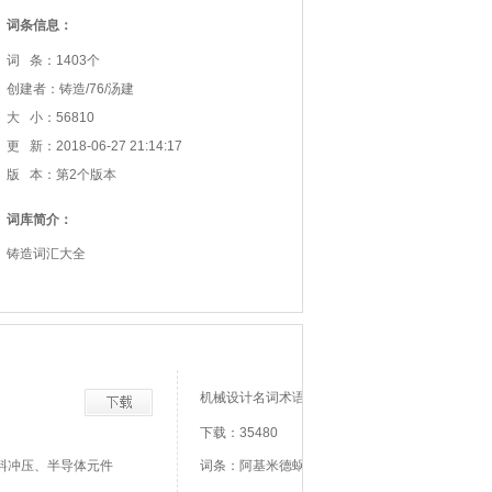
词条信息：
词 条：1403个
创建者：铸造/76/汤建
大 小：56810
更 新：2018-06-27 21:14:17
版 本：第2个版本
词库简介：
铸造词汇大全
机械设计名词术语
下载：35480
料冲压、半导体元件
词条：阿基米德蜗杆、安全系数、安全载荷