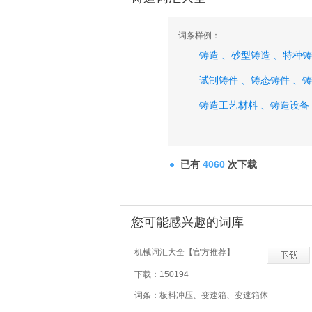
词条样例：
铸造 、
砂型铸造 、
特种铸
试制铸件 、
铸态铸件 、
铸
铸造工艺材料 、
铸造设备
铸造分厂 、
铸造三废、
已有
4060
次下载
您可能感兴趣的词库
机械词汇大全【官方推荐】
下载：150194
词条：板料冲压、变速箱、变速箱体