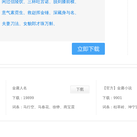
、
闲过信陵饮、
三杯吐言诺、
脱剑膝前横、
、
意气素霓生、
救赵挥金锤、
深藏身与名、
、
夫妻刀法、
女貌郎才珠万斛、
佩下瑶台、
追魂夺命剑、
顺水推舟、
仙人指路、
金庸人名
【官方】金庸小说
下载：19899
下载：9901
词条：马行空、马春花、徐铮、商宝震
词条：枯草岭、坤宁