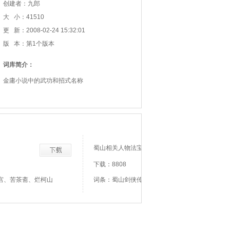
创建者：九郎
大 小：41510
更 新：2008-02-24 15:32:01
版 本：第1个版本
词库简介：
金庸小说中的武功和招式名称
蜀山相关人物法宝
下载：8808
宫、苦茶斋、烂柯山
词条：蜀山剑侠传、屠龙刀、屠龙师太