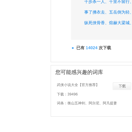
十步杀一人、
千里不留行
事了拂衣去、
五岳倒为轻
纵死侠骨香、
煊赫大梁城
无教艳质为眷属、
清风引
已有
14024
次下载
您可能感兴趣的词库
武侠小说大全【官方推荐】
下载：39496
词条：衡山五神剑、阿尔尼、阿凡提妻