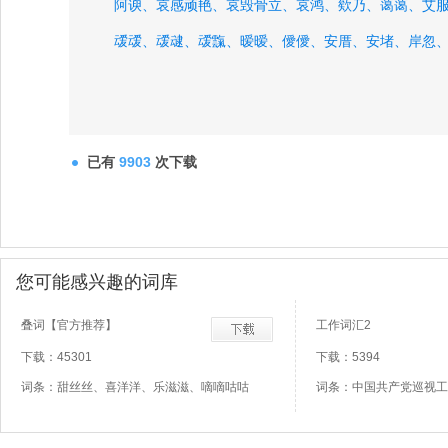
阿谀、
哀感顽艳、
哀毁骨立、
哀鸿、
欸乃、
蔼蔼、
艾
叆叆、
叆叇、
叆霼、
暧暧、
僾僾、
安厝、
安堵、
岸忽
已有
9903
次下载
您可能感兴趣的词库
叠词【官方推荐】
工作词汇2
下载：45301
下载：5394
词条：甜丝丝、喜洋洋、乐滋滋、嘀嘀咕咕
词条：中国共产党巡视工