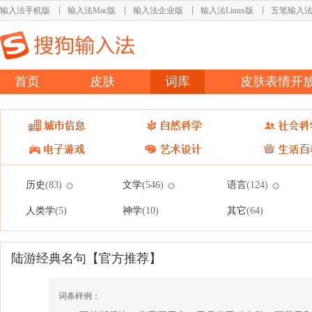
输入法手机版
输入法Mac版
输入法企业版
输入法Linux版
五笔输入
首页
皮肤
词库
皮肤表情开
历史
文学
语言
(83)
(546)
(124)
人类学
神学
其它
(5)
(10)
(64)
陆游经典名句【官方推荐】
词条样例：