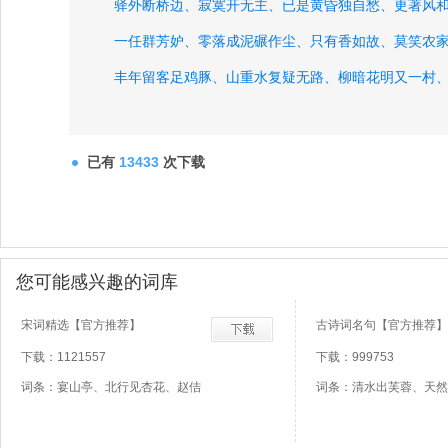
驿外断桥边、
寂寞开无主、
已是黄昏独自愁、
更著风
一任群芳妒、
零落成泥碾作尘、
只有香如故、
莫笑农
丰年留客足鸡豚、
山重水复疑无路、
柳暗花明又一村
铁马冰河入梦来、
死去元知万事空、
但悲不见九州同
家祭无忘告乃翁、
风卷江湖雨暗村、
已有
13433
次下载
您可能感兴趣的词库
宋词精选【官方推荐】
古诗词名句【官方推荐】
下载：1121557
下载：999753
词条：宴山亭、北行见杏花、赵佶
词条：清水出芙蓉、天然