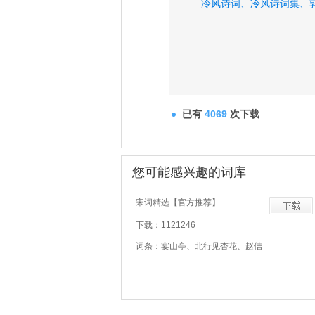
冷风诗词、
冷风诗词集、
已有
4069
次下载
您可能感兴趣的词库
宋词精选【官方推荐】
下载：1121246
词条：宴山亭、北行见杏花、赵佶