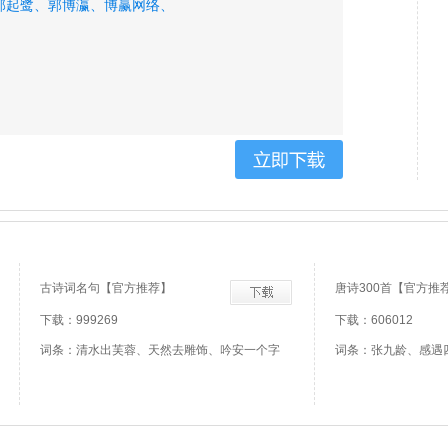
郭起鹭、
郭博瀛、
博赢网络、
古诗词名句【官方推荐】
唐诗300首【官方推
下载：999269
下载：606012
词条：清水出芙蓉、天然去雕饰、吟安一个字
词条：张九龄、感遇