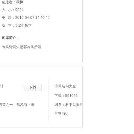
创建者：秋枫
大 小：9934
更 新：2016-04-07 14:40:45
版 本：第2个版本
词库简介：
冷风诗词集是郭冷风所著
荐】
诗词名句大全
下载：591021
四首之一、孤鸿海上来
词条：君不见黄河之水天上来、君不见走马川
行雪海边