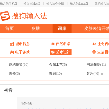
输入法手机版
输入法Mac版
输入法企业版
输入法Linux版
五笔输入
首页
皮肤
词库
皮肤表情开
刺绣织染
金属工艺
书法篆刻
(10)
(5)
(11)
陶瓷
舞蹈
音乐
(3)
(10)
(40)
初音
词条样例：