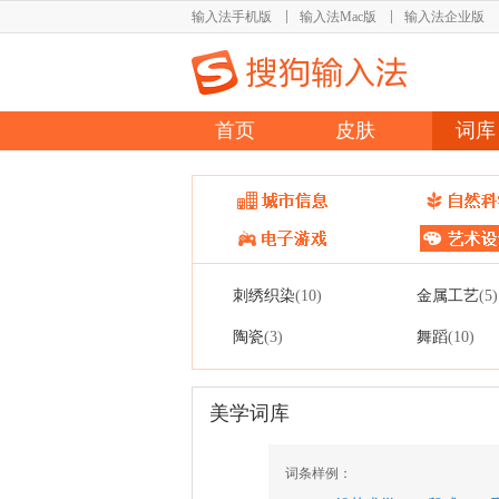
输入法手机版
输入法Mac版
输入法企业版
首页
皮肤
词库
刺绣织染
金属工艺
(10)
(5)
陶瓷
舞蹈
(3)
(10)
美学词库
词条样例：