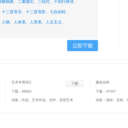
重赋格曲、
二重露出、
二段式、
十四行体诗、
、
十二音音乐、
十二音音阶、
七自由科、
、
人物、
人体美、
人类美、
人文主义、
艺术专用词汇
颜色名称
下载：48662
下载：47447
词条：作品、艺术作品、杰作、造型艺术
词条：湖绿、克色、