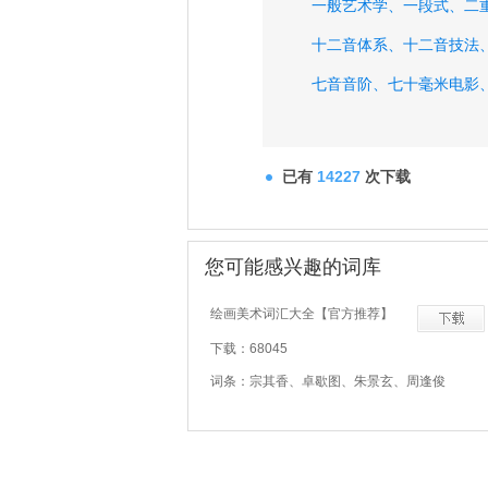
一般艺术学、
一段式、
二
十二音体系、
十二音技法
七音音阶、
七十毫米电影
人物小说、
人格感情、
已有
14227
次下载
您可能感兴趣的词库
绘画美术词汇大全【官方推荐】
下载：68045
词条：宗其香、卓歇图、朱景玄、周逢俊