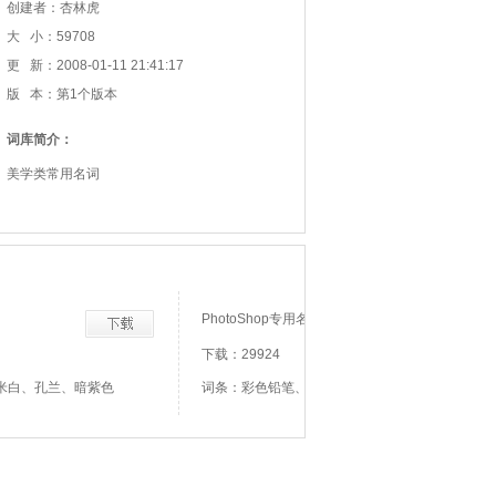
创建者：杏林虎
大 小：59708
更 新：2008-01-11 21:41:17
版 本：第1个版本
词库简介：
美学类常用名词
PhotoShop专用名词
下载：29924
米白、孔兰、暗紫色
词条：彩色铅笔、铅笔宽度、笔痕压力