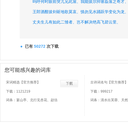
呜呼何时眼前突兀见此屋、
我能拔尔抑塞磊落之奇才
王郎酒酣拔剑斫地歌莫哀、
慎勿见水踊跃学变化为龙
丈夫生儿有如此二雏者、
岂不解决绝高飞碧云里、
岂不见古来三人俱弟兄、
岂不及阿母之家青鸟儿、
灭迹于君山湖上之青峰、
君莫笑刘毅从来布衣愿、
已有
50272
次下载
君不闻汉家山东二百州、
君不见左辅白沙如白水、
君不见走马川行雪海边、
君不见张芝昔日称独贤、
您可能感兴趣的词库
君不见渔阳八月塞草腓、
君不见徐卿二子生绝奇、
宋词精选【官方推荐】
古诗词名句【官方推荐】
君不见潇湘之山衡山高、
君不见三峰直上五千仞、
下载：1121219
下载：999217
君不见夔子之国杜陵翁、
词条：宴山亭、北行见杏花、赵佶
词条：清水出芙蓉、天然