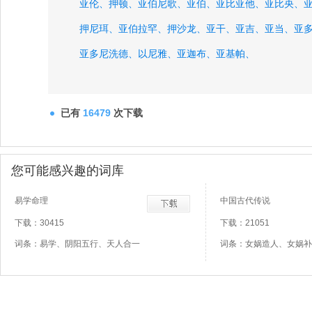
亚伦、
押顿、
亚伯尼歌、
亚伯、
亚比亚他、
亚比央、
押尼珥、
亚伯拉罕、
押沙龙、
亚干、
亚吉、
亚当、
亚
亚多尼洗德、
以尼雅、
亚迦布、
亚基帕、
已有
16479
次下载
您可能感兴趣的词库
易学命理
中国古代传说
下载：30415
下载：21051
词条：易学、阴阳五行、天人合一
词条：女娲造人、女娲补