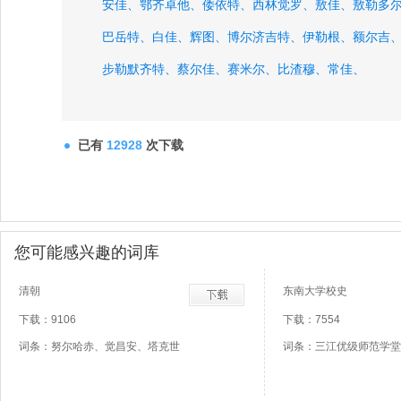
安佳、
鄂齐卓他、
倭依特、
西林觉罗、
敖佳、
敖勒多
巴岳特、
白佳、
辉图、
博尔济吉特、
伊勒根、
额尔吉
步勒默齐特、
蔡尔佳、
赛米尔、
比渣穆、
常佳、
已有
12928
次下载
您可能感兴趣的词库
清朝
东南大学校史
下载：9106
下载：7554
词条：努尔哈赤、觉昌安、塔克世
词条：三江优级师范学堂