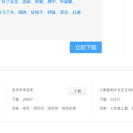
、
吐了反仗、
急眼、
刺挠、
稀罕、
叫磕碜、
奔儿了头、
隔路、
扯犊子、
唠嗑、
原先、
赶趟、
语言学术语库
人教版初中文言文词
下载：26807
下载：12227
词条：缩写、缩写式、缩写词、缩写定律
词条：七年级上册、