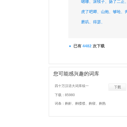
嗯哪、
滚犊子、
扬了二正
虎了吧唧、
山炮、
够呛、
磨叽、
得瑟、
已有
4482
次下载
您可能感兴趣的词库
四十万汉语大词库续一
下载：85980
词条：齁鼾、齁喽喽、齁寝、齁熟