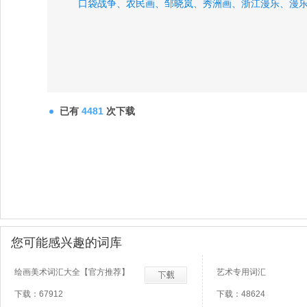
口袋战争、
农民画、
邹晓岚、
秀洲画、
浙江漫乐、
漫
已有
4481
次下载
您可能感兴趣的词库
绘画美术词汇大全【官方推荐】
艺术专用词汇
下载：67912
下载：48624