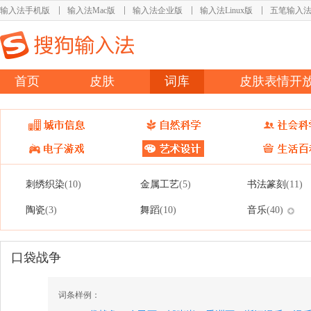
输入法手机版
输入法Mac版
输入法企业版
输入法Linux版
五笔输入
首页
皮肤
词库
皮肤表情开
刺绣织染
金属工艺
书法篆刻
(10)
(5)
(11)
陶瓷
舞蹈
音乐
(3)
(10)
(40)
口袋战争
词条样例：