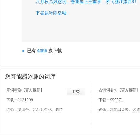
八月秋高风怒吼、
卷我屋上三重茅、
茅飞渡江撒西郊
下者飘转陈堂坳、
已有
4395
次下载
您可能感兴趣的词库
宋词精选【官方推荐】
古诗词名句【官方推荐】
下载：1121299
下载：999371
词条：宴山亭、北行见杏花、赵佶
词条：清水出芙蓉、天然