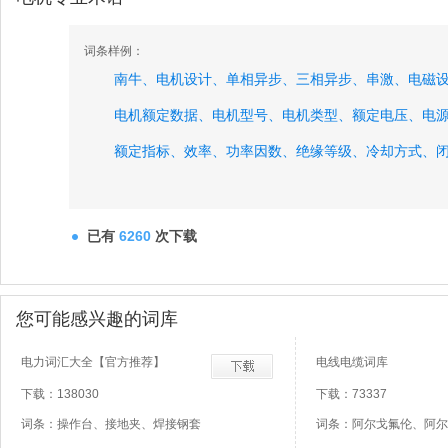
词条样例：
南牛、
电机设计、
单相异步、
三相异步、
串激、
电磁
电机额定数据、
电机型号、
电机类型、
额定电压、
电
额定指标、
效率、
功率因数、
绝缘等级、
冷却方式、
定子冲片、
已有
6260
次下载
您可能感兴趣的词库
电力词汇大全【官方推荐】
电线电缆词库
下载：138030
下载：73337
词条：操作台、接地夹、焊接钢套
词条：阿尔戈氟伦、阿尔