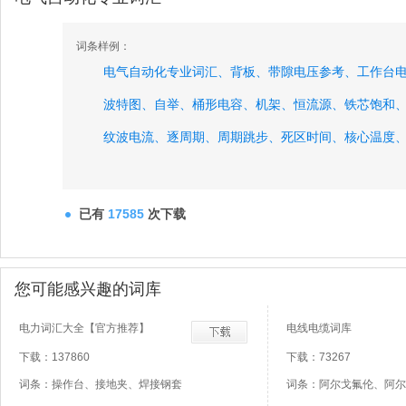
词条样例：
电气自动化专业词汇、
背板、
带隙电压参考、
工作台
波特图、
自举、
桶形电容、
机架、
恒流源、
铁芯饱和
纹波电流、
逐周期、
周期跳步、
死区时间、
核心温度
非使能无效禁用关断、
主极点、
已有
17585
次下载
您可能感兴趣的词库
电力词汇大全【官方推荐】
电线电缆词库
下载：137860
下载：73267
词条：操作台、接地夹、焊接钢套
词条：阿尔戈氟伦、阿尔