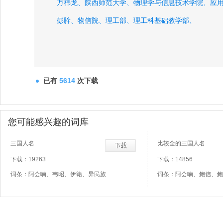
万祎龙、
陕西师范大学、
物理学与信息技术学院、
应
彭肸、
物信院、
理工部、
理工科基础教学部、
已有
5614
次下载
您可能感兴趣的词库
三国人名
比较全的三国人名
下载：19263
下载：14856
词条：阿会喃、韦昭、伊籍、异民族
词条：阿会喃、鲍信、鲍