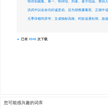
明诗别裁集、
卷一、
明诗综、
刘基、
基字伯温、
青田
洪武中以佐命功封诚意伯、
后为胡惟庸毒死、
正德中
元季诗都尚辞华、
文成独标高格、
时欲追逐杜韩、
故
允为一代之冠、
乐府高于古诗、
古诗高于近体、
五言
走马引、
已有
4946
次下载
您可能感兴趣的词库