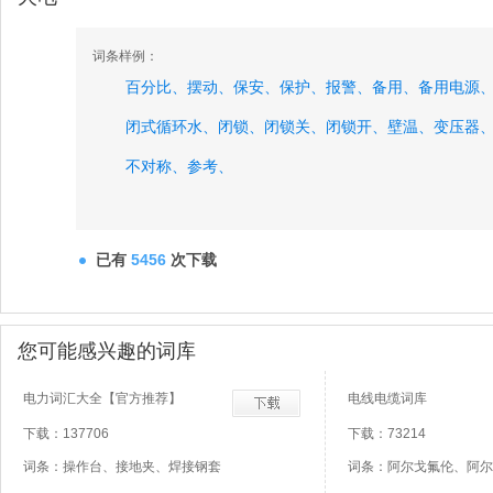
词条样例：
百分比、
摆动、
保安、
保护、
报警、
备用、
备用电源
闭式循环水、
闭锁、
闭锁关、
闭锁开、
壁温、
变压器
不对称、
参考、
已有
5456
次下载
您可能感兴趣的词库
电力词汇大全【官方推荐】
电线电缆词库
下载：137706
下载：73214
词条：操作台、接地夹、焊接钢套
词条：阿尔戈氟伦、阿尔