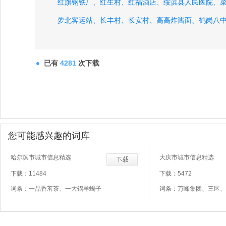
红旗钢铁厂、
红生村、
红福酒店、
绥滨县人民医院、
萝北客运站、
长丰村、
长安村、
高高炸酱面、
鹤岗八
世纪星大酒店、
已有
4281
次下载
您可能感兴趣的词库
哈尔滨市城市信息精选
大庆市城市信息精选
下载：11484
下载：5472
词条：一品香茗茶、一大锅羊蝎子
词条：万峰集团、三区、