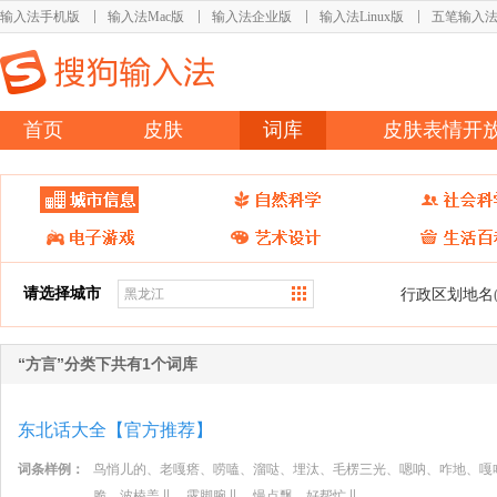
输入法手机版
输入法Mac版
输入法企业版
输入法Linux版
五笔输入
首页
皮肤
词库
皮肤表情开
请选择城市
行政区划地名
“方言”分类下共有1个词库
东北话大全【官方推荐】
词条样例：
鸟悄儿的、老嘎瘩、唠嗑、溜哒、埋汰、毛楞三光、嗯呐、咋地、嘎
脆、波棱盖儿、露脚腕儿、慢点飘、好帮忙儿