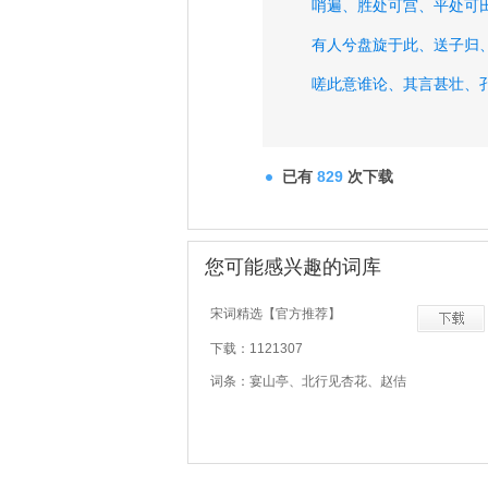
哨遍、
胜处可宫、
平处可
有人兮盘旋于此、
送子归
嗟此意谁论、
其言甚壮、
入则坐庙朝出旗麾、
列屋
已有
829
次下载
您可能感兴趣的词库
宋词精选【官方推荐】
下载：1121307
词条：宴山亭、北行见杏花、赵佶