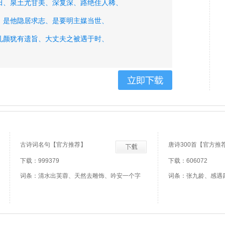
田、
泉土尤甘美、
深复深、
路绝住人稀、
、
是他隐居求志、
是要明主媒当世、
孔颜犹有遗旨、
大丈夫之被遇于时、
名姬、
夹道武夫、
满前才子、
有命存焉、
古诗词名句【官方推荐】
唐诗300首【官方推
下载：999379
下载：606072
词条：清水出芙蓉、天然去雕饰、吟安一个字
词条：张九龄、感遇