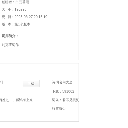
创建者：白云暮雨
大 小：190296
更 新：2025-08-27 20:15:10
版 本：第1个版本
词库简介：
刘克庄词作
荐】
诗词名句大全
下载：591062
四首之一、孤鸿海上来
词条：君不见黄河之水天上来、君不见走马川
行雪海边