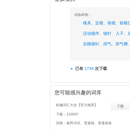
词条样例：
模具、
定模、
前模、
前模
活动镶件、
镶针、
入子、
后模镶针、
排气、
排气槽
已有
1734
次下载
您可能感兴趣的词库
机械词汇大全【官方推荐】
下载：150097
词条：板料冲压、变速箱、变速箱体