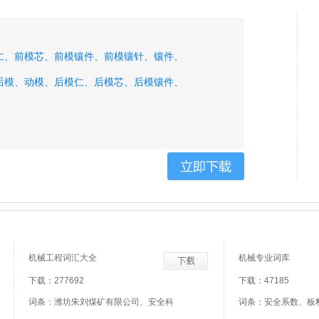
仁、
前模芯、
前模镶件、
前模镶针、
镶件、
后模、
动模、
后模仁、
后模芯、
后模镶件、
、
机械工程词汇大全
机械专业词库
下载：277692
下载：47185
词条：潍坊朱刘煤矿有限公司、安全科
词条：安全系数、板