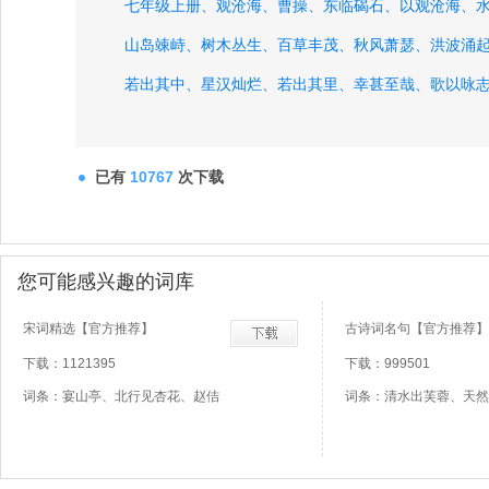
七年级上册、
观沧海、
曹操、
东临碣石、
以观沧海、
山岛竦峙、
树木丛生、
百草丰茂、
秋风萧瑟、
洪波涌
若出其中、
星汉灿烂、
若出其里、
幸甚至哉、
歌以咏
王湾、
已有
10767
次下载
您可能感兴趣的词库
宋词精选【官方推荐】
古诗词名句【官方推荐】
下载：1121395
下载：999501
词条：宴山亭、北行见杏花、赵佶
词条：清水出芙蓉、天然