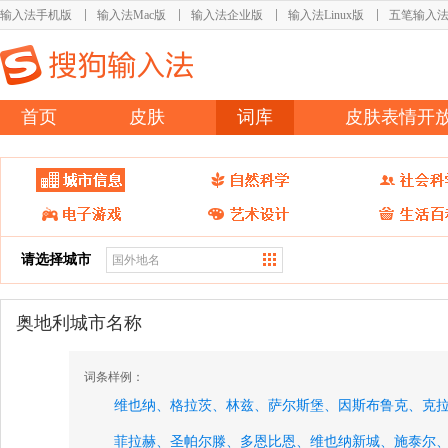
输入法手机版
输入法Mac版
输入法企业版
输入法Linux版
五笔输入
首页
皮肤
词库
皮肤表情开
请选择城市
奥地利城市名称
词条样例：
维也纳、
格拉茨、
林兹、
萨尔斯堡、
因斯布鲁克、
克
菲拉赫、
圣帕尔滕、
多恩比恩、
维也纳新城、
施泰尔