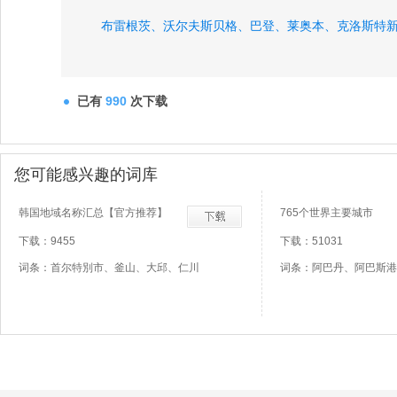
布雷根茨、
沃尔夫斯贝格、
巴登、
莱奥本、
克洛斯特
已有
990
次下载
您可能感兴趣的词库
韩国地域名称汇总【官方推荐】
765个世界主要城市
下载：9455
下载：51031
词条：首尔特別市、釜山、大邱、仁川
词条：阿巴丹、阿巴斯港