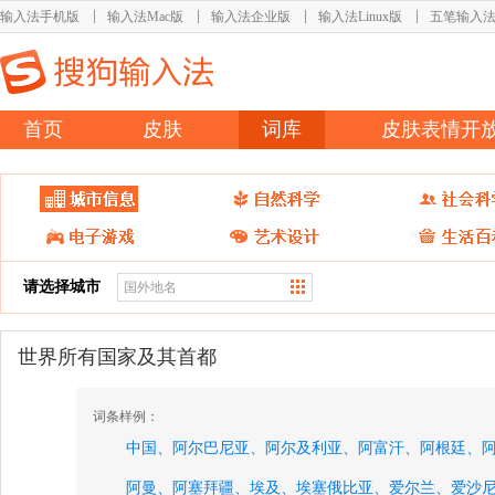
输入法手机版
输入法Mac版
输入法企业版
输入法Linux版
五笔输入
首页
皮肤
词库
皮肤表情开
请选择城市
世界所有国家及其首都
词条样例：
中国、
阿尔巴尼亚、
阿尔及利亚、
阿富汗、
阿根廷、
阿曼、
阿塞拜疆、
埃及、
埃塞俄比亚、
爱尔兰、
爱沙