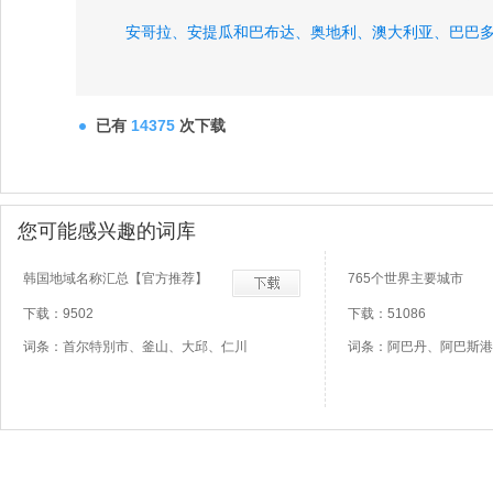
安哥拉、
安提瓜和巴布达、
奥地利、
澳大利亚、
巴巴
巴布亚新几内亚、
已有
14375
次下载
您可能感兴趣的词库
韩国地域名称汇总【官方推荐】
765个世界主要城市
下载：9502
下载：51086
词条：首尔特別市、釜山、大邱、仁川
词条：阿巴丹、阿巴斯港