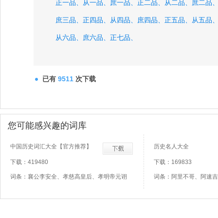
正一品、
从一品、
庶一品、
正二品、
从二品、
庶二品
庶三品、
正四品、
从四品、
庶四品、
正五品、
从五品
从六品、
庶六品、
正七品、
已有
9511
次下载
您可能感兴趣的词库
中国历史词汇大全【官方推荐】
历史名人大全
下载：419480
下载：169833
词条：襄公李安全、孝慈高皇后、孝明帝元诩
词条：阿里不哥、阿速吉