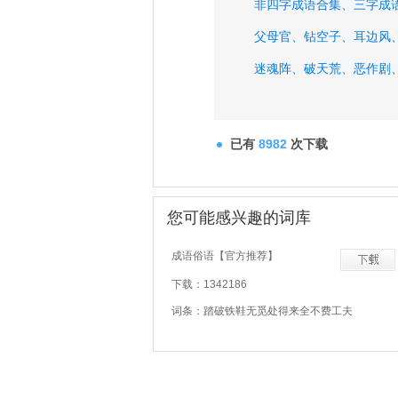
非四字成语合集、
三字成
父母官、
钻空子、
耳边风
迷魂阵、
破天荒、
恶作剧
已有
8982
次下载
您可能感兴趣的词库
成语俗语【官方推荐】
下载：1342186
词条：踏破铁鞋无觅处得来全不费工夫