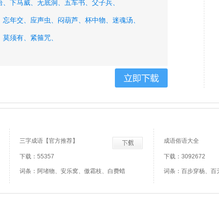
语、
下马威、
无底洞、
五车书、
父子兵、
、
忘年交、
应声虫、
闷葫芦、
杯中物、
迷魂汤、
、
莫须有、
紧箍咒、
三字成语【官方推荐】
成语俗语大全
下载：55357
下载：3092672
词条：阿堵物、安乐窝、傲霜枝、白费蜡
词条：百步穿杨、百