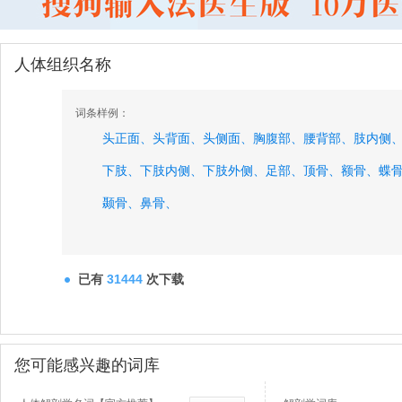
人体组织名称
词条样例：
头正面、
头背面、
头侧面、
胸腹部、
腰背部、
肢内侧
下肢、
下肢内侧、
下肢外侧、
足部、
顶骨、
额骨、
蝶
颞骨、
鼻骨、
已有
31444
次下载
您可能感兴趣的词库