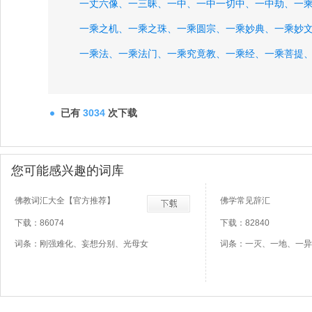
一丈六像、
一三昧、
一中、
一中一切中、
一中劫、
一
一乘之机、
一乘之珠、
一乘圆宗、
一乘妙典、
一乘妙
一乘法、
一乘法门、
一乘究竟教、
一乘经、
一乘菩提
已有
3034
次下载
您可能感兴趣的词库
佛教词汇大全【官方推荐】
佛学常见辞汇
下载：86074
下载：82840
词条：刚强难化、妄想分别、光母女
词条：一灭、一地、一异