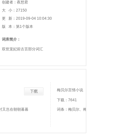
创建者：夜想君
大 小：27150
更 新：2019-09-04 10:04:30
版 本：第1个版本
词库简介：
双世宠妃前古言部分词汇
梅贝尔言情小说
下载：7641
时又岂在朝朝暮暮
词条：梅贝尔、梅贝儿、撒野有理