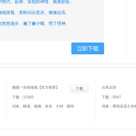
华绝代、
延伸、
哀怨的神情、
摇摇欲坠、
幽地望着、
美眸闪出坚决、
微微拉高、
款悠悠漫步、
撇了撇小嘴、
愣了愣神、
大跌眼镜、
微微一笑很倾城【官方推荐】
古风古韵
下载：15283
下载：9307
词条：顾漫、微微、肖奈、大钟、晓玲
词条：两情若是久长