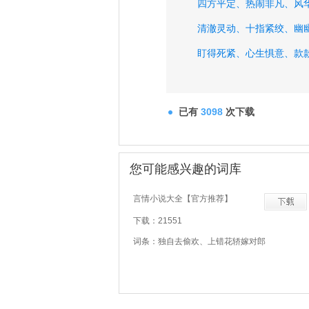
四方平定、
热闹非凡、
风
清澈灵动、
十指紧绞、
幽
盯得死紧、
心生惧意、
款
楚楚动人、
美眸水盈盈、
已有
3098
次下载
您可能感兴趣的词库
言情小说大全【官方推荐】
下载：21551
词条：独自去偷欢、上错花轿嫁对郎