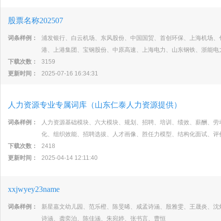
股票名称202507
词条样例：
浦发银行、白云机场、东风股份、中国国贸、首创环保、上海机场、
港、上港集团、宝钢股份、中原高速、上海电力、山东钢铁、浙能电
下载次数：
3159
更新时间：
2025-07-16 16:34:31
人力资源专业专属词库（山东仁泰人力资源提供）
词条样例：
人力资源基础模块、六大模块、规划、招聘、培训、绩效、薪酬、劳
化、组织效能、招聘选拔、人才画像、胜任力模型、结构化面试、评
下载次数：
2418
更新时间：
2025-04-14 12:11:40
xxjwyey23name
词条样例：
新星嘉文幼儿园、范乐橙、陈旻晞、咸孟诗涵、殷雅雯、王晟炎、沈
诗涵、龚奕泊、陈佳涵、朱宛婷、张书言、曹恒