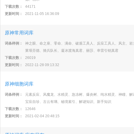
下载次数：
44171
更新时间：
2021-11-05 16:36:09
原神常用词库
词条样例：
神之眼、命之座、零命、满命、破盾工具人、反应工具人、风主、岩
莱垠芬德、骑兵队长、凝冰渡海真君、丽莎、串雷引钥真君
下载次数：
26019
更新时间：
2022-11-28 09:13:32
原神细胞词库
词条样例：
元素反应、风魔龙、水精灵、急冻树、爆炎树、纯水精灵、神瞳、解
宝应自珍、古云有璃、秘境索引、解谜知识、新手知识
下载次数：
12646
更新时间：
2021-02-04 20:48:15