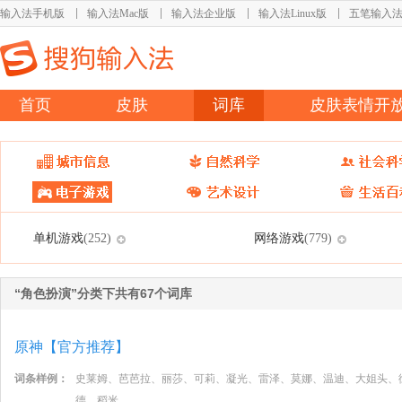
输入法手机版
输入法Mac版
输入法企业版
输入法Linux版
五笔输入
首页
皮肤
词库
皮肤表情开
单机游戏
网络游戏
(252)
(779)
“角色扮演”分类下共有67个词库
原神【官方推荐】
词条样例：
史莱姆、芭芭拉、丽莎、可莉、凝光、雷泽、莫娜、温迪、大姐头、
德、稻米