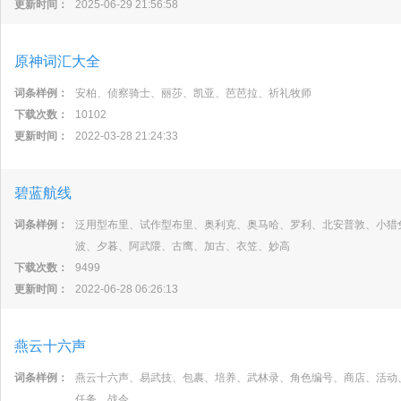
更新时间：
2025-06-29 21:56:58
原神词汇大全
词条样例：
安柏、侦察骑士、丽莎、凯亚、芭芭拉、祈礼牧师
下载次数：
10102
更新时间：
2022-03-28 21:24:33
碧蓝航线
词条样例：
泛用型布里、试作型布里、奥利克、奥马哈、罗利、北安普敦、小猎
波、夕暮、阿武隈、古鹰、加古、衣笠、妙高
下载次数：
9499
更新时间：
2022-06-28 06:26:13
燕云十六声
词条样例：
燕云十六声、易武技、包裹、培养、武林录、角色编号、商店、活动
任务、战令