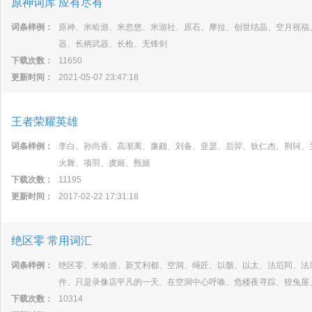
原神词库 应有尽有
词条样例：
原神、米哈游、米忽悠、米游社、原石、摩拉、创世结晶、空月祝福
器、长柄武器、长枪、无锋剑
下载次数：
11650
更新时间：
2021-05-07 23:47:18
王者荣耀英雄
词条样例：
李白、孙尚香、高渐离、廉颇、刘备、亚瑟、后羿、狄仁杰、荆轲、
火舞、项羽、虞姬、甄姬
下载次数：
11195
更新时间：
2017-02-22 17:31:18
绝区零 常用词汇
词条样例：
绝区零、米哈游、新艾利都、空洞、绳匠、以骸、以太、法厄同、法
件、只是录像店平凡的一天、在空洞中心呼唤、危楼夜寻踪、狡兔屋
下载次数：
10314