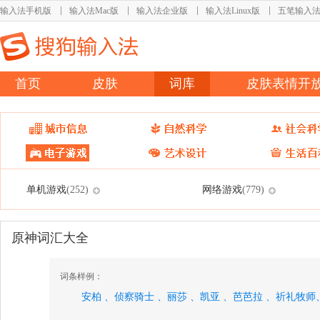
输入法手机版
输入法Mac版
输入法企业版
输入法Linux版
五笔输入
首页
皮肤
词库
皮肤表情开
单机游戏
网络游戏
(252)
(779)
原神词汇大全
词条样例：
安柏 、
侦察骑士 、
丽莎 、
凯亚 、
芭芭拉 、
祈礼牧师