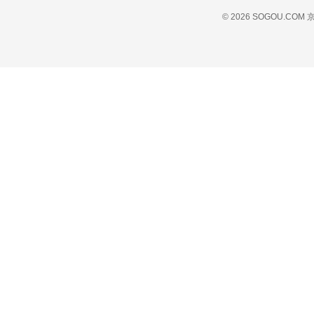
© 2026 SOGOU.COM
京