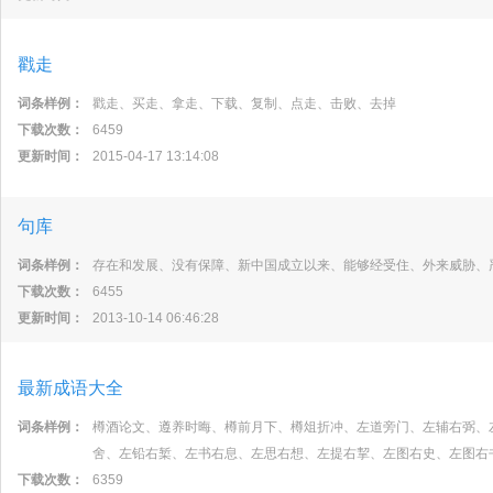
戳走
词条样例：
戳走、买走、拿走、下载、复制、点走、击败、去掉
下载次数：
6459
更新时间：
2015-04-17 13:14:08
句库
词条样例：
存在和发展、没有保障、新中国成立以来、能够经受住、外来威胁、
下载次数：
6455
更新时间：
2013-10-14 06:46:28
最新成语大全
词条样例：
樽酒论文、遵养时晦、樽前月下、樽俎折冲、左道旁门、左辅右弼、
舍、左铅右椠、左书右息、左思右想、左提右挈、左图右史、左图右
下载次数：
6359