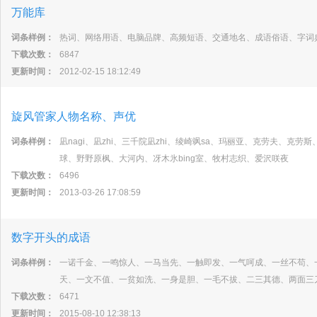
万能库
词条样例：
热词、网络用语、电脑品牌、高频短语、交通地名、成语俗语、字词
下载次数：
6847
更新时间：
2012-02-15 18:12:49
旋风管家人物名称、声优
词条样例：
凪nagi、凪zhi、三千院凪zhi、绫崎飒sa、玛丽亚、克劳夫、克
球、野野原枫、大河内、冴木氷bing室、牧村志织、爱沢咲夜
下载次数：
6496
更新时间：
2013-03-26 17:08:59
数字开头的成语
词条样例：
一诺千金、一鸣惊人、一马当先、一触即发、一气呵成、一丝不苟、
天、一文不值、一贫如洗、一身是胆、一毛不拔、二三其德、两面三
下载次数：
6471
更新时间：
2015-08-10 12:38:13