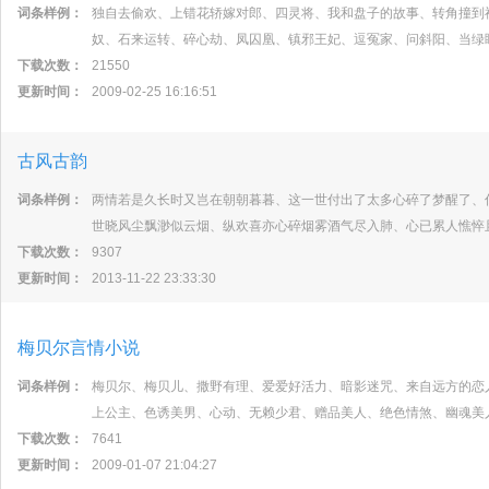
词条样例：
独自去偷欢、上错花轿嫁对郎、四灵将、我和盘子的故事、转角撞到
奴、石来运转、碎心劫、凤囚凰、镇邪王妃、逗冤家、问斜阳、当绿
下载次数：
21550
更新时间：
2009-02-25 16:16:51
古风古韵
词条样例：
两情若是久长时又岂在朝朝暮暮、这一世付出了太多心碎了梦醒了、
世晓风尘飘渺似云烟、纵欢喜亦心碎烟雾酒气尽入肺、心已累人憔悴
下载次数：
9307
更新时间：
2013-11-22 23:33:30
梅贝尔言情小说
词条样例：
梅贝尔、梅贝儿、撒野有理、爱爱好活力、暗影迷咒、来自远方的恋
上公主、色诱美男、心动、无赖少君、赠品美人、绝色情煞、幽魂美
下载次数：
7641
更新时间：
2009-01-07 21:04:27