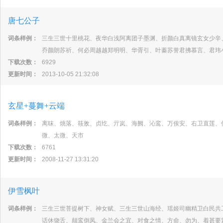
唐七公子
词条样例：
三生三世十里桃花、夜华白浅阿离团子墨渊、折颜白真离镜玄女少辛
乔颜朗苏祈、何必周越越郑明明、华胥引、叶蓁苏誉君拂慕言、君玮
下载次数：
6929
更新时间：
2013-10-05 21:32:08
玄星+蔓舞+云端
词条样例：
离昩、烑落、筱敫、贞纥、亓岚、海阙、沁鸾、万俟安、右卫直莲、
微、太微、天市
下载次数：
6761
更新时间：
2008-11-27 13:31:20
伊雪枫叶
词条样例：
三生三世菩提树下、神女赋、三生三世山海经、瑶姬司幽精卫白民共
话休饶舌、颠鸾倒凤、金兰会之宜、对食之情、方命、勿为、着甚要