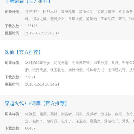
王者荣耀【官方推荐】
词条样例：
打野技巧、团战思路、孤身越塔、吸血机制、荣耀兵器谱、机关血条
魂、渭水之畔、魔种少女、鲁班大师、鲨嘴炮、王者学院、轰飞、强
下载次数：
135175
更新时间：
2019-07-15 22:02:14
诛仙【官方推荐】
词条样例：
冰封的鸿蒙雪参、幻灵元精、先天风云谱、御宝神篇、龙丹、千年鱼
胎、混元天晶、铁玉礼包、初计锦囊、乾坤青光戒、七窍通六窍、技
下载次数：
71621
更新时间：
2010-12-14 16:24:21
穿越火线 CF词库【官方推荐】
词条样例：
体验服、昆零、高跳、刷雷者、刷雷、灵狐者、透视挂、自雷、改枪
定、包掉了、包给我、包来了、保卫者、暴脑壳、爆破模式、爆头、
下载次数：
68437