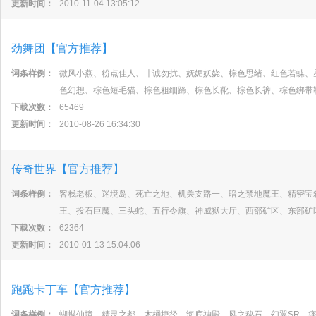
更新时间：
2010-11-04 13:05:12
劲舞团【官方推荐】
词条样例：
微风小燕、粉点佳人、非诚勿扰、妩媚妖娆、棕色思绪、红色若蝶、
色幻想、棕色短毛猫、棕色粗细蹄、棕色长靴、棕色长裤、棕色绑带
下载次数：
65469
更新时间：
2010-08-26 16:34:30
传奇世界【官方推荐】
词条样例：
客栈老板、迷境岛、死亡之地、机关支路一、暗之禁地魔王、精密宝
王、投石巨魔、三头蛇、五行令旗、神威狱大厅、西部矿区、东部矿
下载次数：
62364
更新时间：
2010-01-13 15:04:06
跑跑卡丁车【官方推荐】
词条样例：
蝴蝶仙境、精灵之都、木桶捷径、海底神殿、风之秘石、幻翼SR、