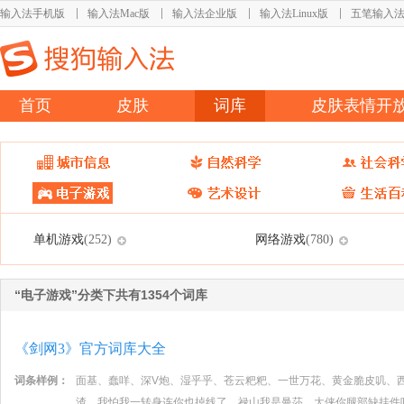
输入法手机版
输入法Mac版
输入法企业版
输入法Linux版
五笔输入
首页
皮肤
词库
皮肤表情开
单机游戏
网络游戏
(252)
(780)
“电子游戏”分类下共有1354个词库
《剑网3》官方词库大全
词条样例：
面基、蠢咩、深V炮、湿乎乎、苍云粑粑、一世万花、黄金脆皮叽、
渣、我怕我一转身连你也掉线了、禄山我是曼莎、大侠你腿部缺挂件