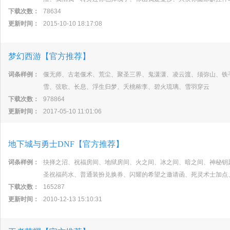
下载次数：
78634
更新时间：
2015-10-10 18:17:08
梦幻西游【官方推荐】
词条样例：
偃无师、古老偃术、荒尘、聚圣三界、鬼潇潇、凌云渡、须弥山、铁
雪、弦歌、长息、浮生归梦、夭桃秾李、碧火琉璃、雪羽穿云
下载次数：
978864
更新时间：
2017-05-10 11:01:06
地下城与勇士DNF【官方推荐】
词条样例：
抉择之沼、祝福房间、地狱房间、火之间、冰之间、暗之间、神秘钥
圣祝福药水、普通装扮兑换券、闪耀的希望之邀请函、死灵术士加点
下载次数：
165287
更新时间：
2010-12-13 15:10:31