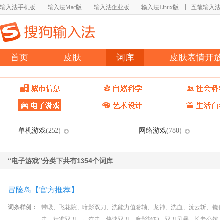
输入法手机版
输入法Mac版
输入法企业版
输入法Linux版
五笔输入
首页
皮肤
词库
皮肤表情开
单机游戏
网络游戏
(252)
(780)
“电子游戏”分类下共有1354个词库
冒险岛【官方推荐】
词条样例：
带吸、飞花院、暗影双刀、洗能力值卷轴、龙神、洗血、流云斩、镜
击、精准双刀、三连击、快速双刀、暗影轻功、双刀风暴、长老公馆