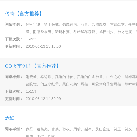
传奇【官方推荐】
词条样例：
轻甲守卫、第七领域、强魔震法、丽灵、烈焰魔衣、雷霆战衣、生锈
泽、阴阳圣衣男、诺玛村落、斗转星移秘籍、旭日戒指、神之恶魔、
下载次数：
15222
更新时间：
2010-01-13 15:13:00
QQ飞车词库【官方推荐】
词条样例：
消费券、幸运币、沉睡的神兽、沉睡的白金神兽、白金之心、翡翠花
蓝眼镜、俏皮小红晕、黑白花奶牛尾挂、可爱米奇手套尾挂、绿叶精
下载次数：
15159
更新时间：
2010-08-12 14:39:09
赤壁
词条样例：
赤壁、诸葛亮、曹操、孙权、周瑜、副本、灵山密道、符玉、符文、
军团、国战、官阶